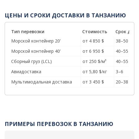
ЦЕНЫ И СРОКИ ДОСТАВКИ В ТАНЗАНИЮ
Тип перевозки
Стоимость
Срок дост
Морской контейнер 20’
от 4 850 $
38–50
Морской контейнер 40’
от 6 950 $
40–55
Сборный груз (LCL)
от 250 $/м³
40–55
Авиадоставка
от 5,80 $/кг
3–6
Мультимодальная доставка
от 3 450 $
20–38
ПРИМЕРЫ ПЕРЕВОЗОК В ТАНЗАНИЮ