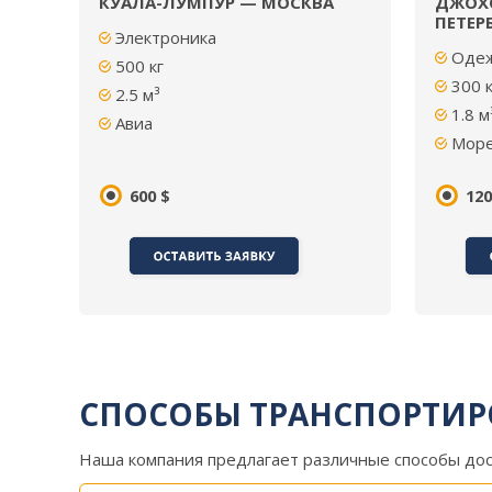
КУАЛА-ЛУМПУР — МОСКВА
ДЖОХО
ПЕТЕР
Электроника
Оде
500
кг
300 к
2.5
м³
1.8
м
Авиа
Мор
600 $
120
СПОСОБЫ ТРАНСПОРТИР
Наша компания предлагает различные способы дос