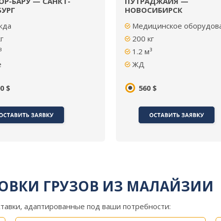
Р-БАРУ — САНКТ-
ПУТРАДЖАЙЯ —
БУРГ
НОВОСИБИРСК
жда
Медицинское оборудов
г
200 кг
³
1.2 м³
е
ЖД
0 $
560 $
ОВКИ ГРУЗОВ ИЗ МАЛАЙЗИИ
тавки, адаптированные под ваши потребности: