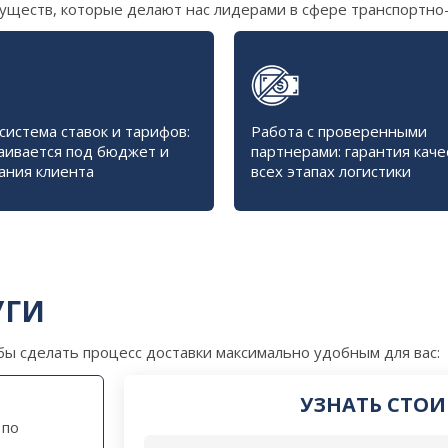
имуществ, которые делают нас лидерами в сфере транспортно-
система ставок и тарифов:
Работа с проверенными
аивается под бюджет и
партнерами: гарантия каче
ания клиента
всех этапах логистики
УГИ
ы сделать процесс доставки максимально удобным для вас:
УЗНАТЬ СТОИ
 по