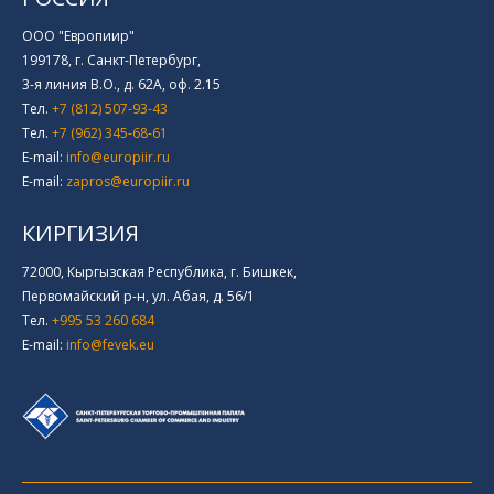
ООО "Европиир"
199178, г. Санкт-Петербург,
3-я линия В.О., д. 62А, оф. 2.15
Тел.
+7 (812) 507-93-43
Тел.
+7 (962) 345-68-61
E-mail:
info@europiir.ru
E-mail:
zapros@europiir.ru
КИРГИЗИЯ
72000, Кыргызская Республика, г. Бишкек,
Первомайский р-н, ул. Абая, д. 56/1
Тел.
+995 53 260 684
E-mail:
info@fevek.eu