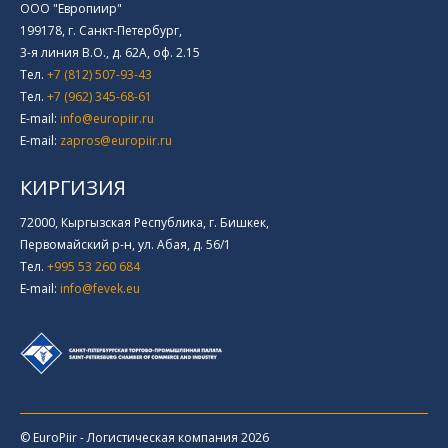
ООО "Европиир"
199178, г. Санкт-Петербург,
3-я линия В.О., д. 62А, оф. 2.15
Тел.
+7 (812) 507-93-43
Тел.
+7 (962) 345-68-61
E-mail:
info@europiir.ru
E-mail:
zapros@europiir.ru
КИРГИЗИЯ
72000, Кыргызская Республика, г. Бишкек,
Первомайский р-н, ул. Абая, д. 56/1
Тел.
+995 53 260 684
E-mail:
info@fevek.eu
© EuroPiir - Логистическая компания 2026