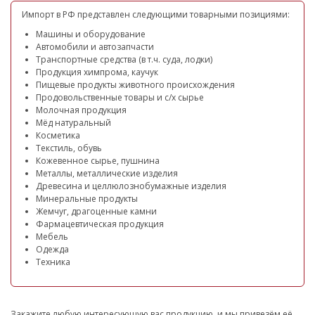
Импорт в РФ представлен следующими товарными позициями:
Машины и оборудование
Автомобили и автозапчасти
Транспортные средства (в т.ч. суда, лодки)
Продукция химпрома, каучук
Пищевые продукты животного происхождения
Продовольственные товары и с/х сырье
Молочная продукция
Мёд натуральный
Косметика
Текстиль, обувь
Кожевенное сырье, пушнина
Металлы, металлические изделия
Древесина и целлюлознобумажные изделия
Минеральные продукты
Жемчуг, драгоценные камни
Фармацевтическая продукция
Мебель
Одежда
Техника
Закажите любую интересующую вас продукцию, и мы привезём её