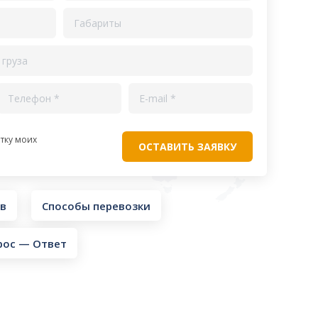
тку моих
ов
Способы перевозки
рос — Ответ