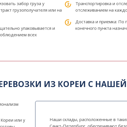
изовать забор груза у
Транспортировка и отсл
нтракт грузополучателя или на
отслеживанием на каждо
Доставка и приемка: По 
тщательно упаковывается и
конечного пункта назна
 соблюдением всех
.
ЕРЕВОЗКИ ИЗ КОРЕИ С НАШЕ
ионализм
Наши склады, расположенные в таких
Кореи или у
Санкт-Петербург, обеспечивают безо
 готовы