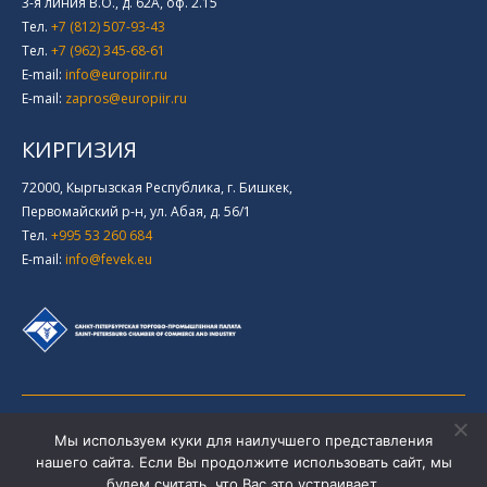
3-я линия В.О., д. 62А, оф. 2.15
Тел.
+7 (812) 507-93-43
Тел.
+7 (962) 345-68-61
E-mail:
info@europiir.ru
E-mail:
zapros@europiir.ru
КИРГИЗИЯ
72000, Кыргызская Республика, г. Бишкек,
Первомайский р-н, ул. Абая, д. 56/1
Тел.
+995 53 260 684
E-mail:
info@fevek.eu
© EuroPiir - Логистическая компания 2026
Мы используем куки для наилучшего представления
Политика конфиденциальности
нашего сайта. Если Вы продолжите использовать сайт, мы
Соглашение
будем считать, что Вас это устраивает.