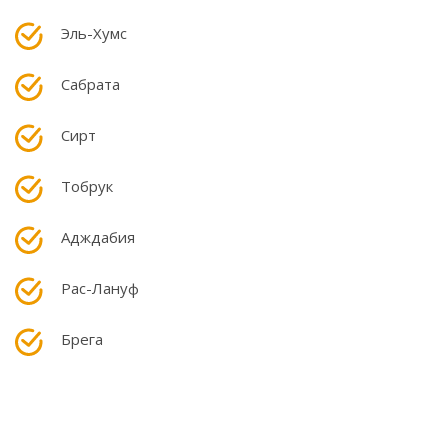
Эль-Хумс
Сабрата
Сирт
Тобрук
Адждабия
Рас-Лануф
Брега