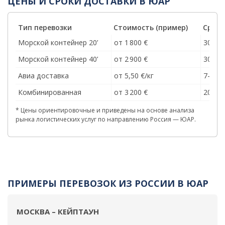
ЦЕНЫ И СРОКИ ДОСТАВКИ В ЮАР
Тип перевозки
Стоимость (пример)
Срок 
Морской контейнер 20’
от 1 800 €
30–40
Морской контейнер 40’
от 2 900 €
30–45
Авиа доставка
от 5,50 €/кг
7–10
Комбинированная
от 3 200 €
20–30
* Цены ориентировочные и приведены на основе анализа
рынка логистических услуг по направлению Россия — ЮАР.
ПРИМЕРЫ ПЕРЕВОЗОК ИЗ РОССИИ В ЮАР
МОСКВА – КЕЙПТАУН